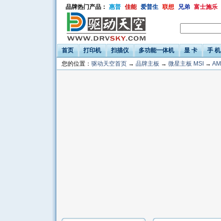
品牌热门产品：
惠普
佳能
爱普生
联想
兄弟
富士施乐
首页
打印机
扫描仪
多功能一体机
显 卡
手 机
您的位置：
驱动天空首页
→
品牌主板
→
微星主板 MSI
→
AM