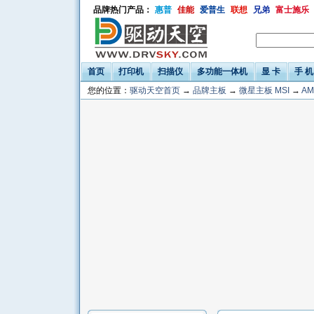
品牌热门产品：
惠普
佳能
爱普生
联想
兄弟
富士施乐
首页
打印机
扫描仪
多功能一体机
显 卡
手 机
您的位置：
驱动天空首页
→
品牌主板
→
微星主板 MSI
→
AM