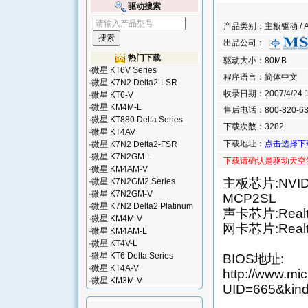
驱动搜索
产品类别：主板驱动 / AMD
出品公司：
热门下载
驱动大小：80MB
·
微星 KT6V Series
程序语言：简体中文
·
微星 K7N2 Delta2-LSR
收录日期：2007/4/24 15
·
微星 KT6-V
·
微星 KM4M-L
售后电话：800-820-63
·
微星 KT880 Delta Series
下载次数：3282
·
微星 KT4AV
下载地址：
点击选择下
·
微星 K7N2 Delta2-FSR
·
微星 K7N2GM-L
下载请确认是驱动天空
·
微星 KM4AM-V
主板芯片:NVIDIA&
·
微星 K7N2GM2 Series
·
微星 K7N2GM-V
MCP2SL
·
微星 K7N2 Delta2 Platinum
声卡芯片:Realt
·
微星 KM4M-V
网卡芯片:Realt
·
微星 KM4AM-L
·
微星 KT4V-L
·
微星 KT6 Delta Series
BIOS地址:
·
微星 KT4A-V
http://www.mi
·
微星 KM3M-V
UID=665&kin