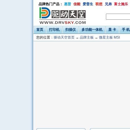
品牌热门产品：
惠普
佳能
爱普生
联想
兄弟
富士施乐
首页
打印机
扫描仪
多功能一体机
显 卡
手 机
您的位置：
驱动天空首页
→
品牌主板
→
微星主板 MSI