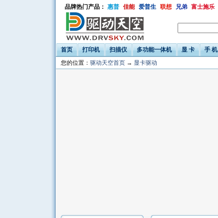
品牌热门产品：
惠普
佳能
爱普生
联想
兄弟
富士施乐
首页
打印机
扫描仪
多功能一体机
显 卡
手 机
您的位置：
驱动天空首页
→
显卡驱动