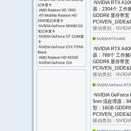
·NVIDIA RTX
记本显卡
器：2304个 工作
·
AMD Radeon HD 7850
GDDR6 显存带宽：
·
ATI Mobility Radeon HD
2600笔记本显卡
PCI\VEN_10DE&
·
NVIDIA GeForce 9600M GS
驱动类别：
NVID
笔记本显卡
·
NVIDIA GeForce GT 120M显
NVIDIA RTX A400
卡
·
NVIDIA GeForce GTX TITAN
·NVIDIA RTX
Black
器：768个 工作频
·
AMD Radeon HD 6550D
GDDR6 显存带宽：
·
NVIDIA GeForce 310
PCI\VEN_10DE&
驱动类别：
NVID
NVIDIA GeForce RTX
·NVIDIA GeFo
5nm 流处理器：8
型：16GB GDDR
PCI\VEN_10DE&D
驱动类别：
NVID