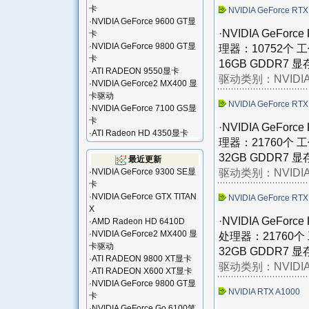
卡
NVIDIA GeForce RTX
·
NVIDIA GeForce 9600 GT显
·NVIDIA GeFo
卡
·
NVIDIA GeForce 9800 GT显
理器：10752个 
卡
16GB GDDR7 显存
·
ATI RADEON 9550显卡
驱动类别：
NVID
·
NVIDIA GeForce2 MX400 显
卡驱动
NVIDIA GeForce RTX
·
NVIDIA GeForce 7100 GS显
卡
·NVIDIA GeFo
·
ATI Radeon HD 4350显卡
理器：21760个 
32GB GDDR7 显存
最近更新
驱动类别：
NVID
·
NVIDIA GeForce 9300 SE显
卡
·
NVIDIA GeForce GTX TITAN
NVIDIA GeForce RTX
X
·NVIDIA GeFo
·
AMD Radeon HD 6410D
·
NVIDIA GeForce2 MX400 显
处理器：21760个
卡驱动
32GB GDDR7 显存
·
ATI RADEON 9800 XT显卡
驱动类别：
NVID
·
ATI RADEON X600 XT显卡
·
NVIDIA GeForce 9800 GT显
NVIDIA RTX A1000
卡
·
NVIDIA GeForce Go 6100笔