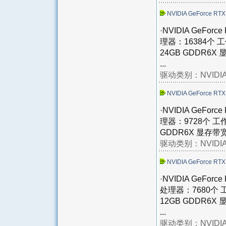
NVIDIA GeForce RTX
·NVIDIA GeFo
理器：16384个 
24GB GDDR6X 
...
驱动类别：
NVID
NVIDIA GeForce RTX
·NVIDIA GeFo
理器：9728个 工
GDDR6X 显存带宽：2
驱动类别：
NVID
NVIDIA GeForce RTX
·NVIDIA GeFo
处理器：7680个 
12GB GDDR6X 
...
驱动类别：
NVID