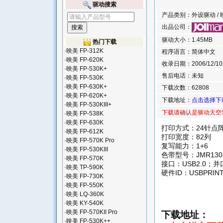
驱动搜索
产品类别：外设驱动 / 映美
出品公司：
驱动大小：1.45MB
热门下载
·
映美 FP-312K
程序语言：简体中文
·
映美 FP-620K
收录日期：2006/12/10 2
·
映美 FP-530K+
售后电话：未知
·
映美 FP-530K
·
映美 FP-630K+
下载次数：62808
·
映美 FP-620K+
下载地址：
点击选择下
·
映美 FP-530KIII+
下载请确认是驱动天空
·
映美 FP-538K
·
映美 FP-630K
打印方式：24针点
·
映美 FP-612K
打印宽度：82列
·
映美 FP-570K Pro
复写能力：1+6
·
映美 FP-530KIII
色带型号：JMR130
·
映美 FP-570K
接口：USB2.0；并
·
映美 TP-590K
硬件ID：USBPRINT\
·
映美 FP-730K
·
映美 FP-550K
·
映美 LQ-360K
·
映美 KY-540K
·
映美 FP-570KII Pro
下载地址：
·
映美 FP-530K++