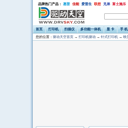
品牌热门产品：
惠普
佳能
爱普生
联想
兄弟
富士施乐
首页
打印机
扫描仪
多功能一体机
显 卡
手 机
您的位置：
驱动天空首页
→
打印机驱动
→
针式打印机
→
映美