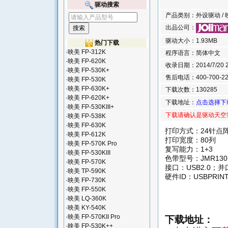
驱动搜索
产品类别：外设驱动 / 映美
出品公司：
驱动大小：1.93MB
热门下载
·
映美 FP-312K
程序语言：简体中文
·
映美 FP-620K
收录日期：2014/7/20 2:
·
映美 FP-530K+
售后电话：400-700-22
·
映美 FP-530K
·
映美 FP-630K+
下载次数：130285
·
映美 FP-620K+
下载地址：
点击选择下
·
映美 FP-530KIII+
下载请确认是驱动天空
·
映美 FP-538K
·
映美 FP-630K
打印方式：24针点
·
映美 FP-612K
打印宽度：80列
·
映美 FP-570K Pro
复写能力：1+3
·
映美 FP-530KIII
色带型号：JMR130
·
映美 FP-570K
接口：USB2.0；并
·
映美 TP-590K
硬件ID：USBPRINT\J
·
映美 FP-730K
·
映美 FP-550K
·
映美 LQ-360K
·
映美 KY-540K
·
映美 FP-570KII Pro
下载地址：
·
映美 FP-530K++