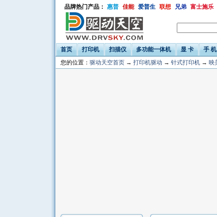
品牌热门产品：
惠普
佳能
爱普生
联想
兄弟
富士施乐
首页
打印机
扫描仪
多功能一体机
显 卡
手 机
您的位置：
驱动天空首页
→
打印机驱动
→
针式打印机
→
映美