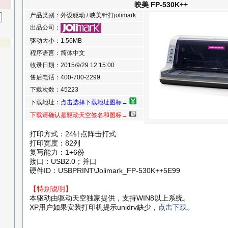
映美 FP-530K++
产品类别：外设驱动 / 映美针打jolimark
出品公司：
驱动大小：1.56MB
程序语言：简体中文
收录日期：2015/9/29 12:15:00
售后电话：400-700-2299
下载次数：45223
下载地址：
点击选择下载地址图标→
下载请确认是驱动天空签名和图标→
打印方式：24针点阵击打式
打印宽度：82列
复写能力：1+6份
接口：USB2.0；并口
硬件ID：USBPRINT\Jolimark_FP-530K++5E99
【特别说明】
本驱动由驱动天空独家提供，支持WIN8以上系统。
XP用户如果安装打印机提示unidrv缺少，
点击下载。