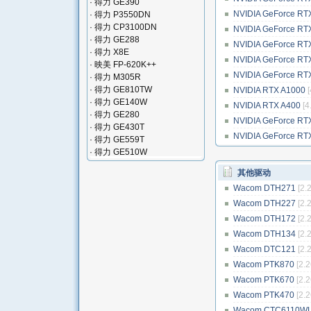
·
得力 GE390
NVIDIA GeForce RT
·
得力 P3550DN
·
得力 CP3100DN
NVIDIA GeForce RT
·
得力 GE288
NVIDIA GeForce RT
·
得力 X8E
NVIDIA GeForce RT
·
映美 FP-620K++
NVIDIA GeForce RT
·
得力 M305R
·
得力 GE810TW
NVIDIA RTX A1000
[
·
得力 GE140W
NVIDIA RTX A400
[4
·
得力 GE280
NVIDIA GeForce RT
·
得力 GE430T
NVIDIA GeForce RT
·
得力 GE559T
·
得力 GE510W
其他驱动
Wacom DTH271
[2.
Wacom DTH227
[2.
Wacom DTH172
[2.
Wacom DTH134
[2.
Wacom DTC121
[2.
Wacom PTK870
[2.2
Wacom PTK670
[2.2
Wacom PTK470
[2.2
Wacom CTC6110W