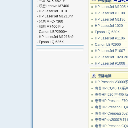
·
三星 SCX-4521F
外设驱动
·
联想Lenovo M7400
HP LaserJet M1005
·
HP LaserJet 1010
HP LaserJet P1108
·
HP LaserJet M1213nf
HP LaserJet M1136
·
兄弟 MFC-7360
HP LaserJet 1020
·
联想 M7400 Pro
·
Canon LBP2900+
Epson LQ-630K
·
HP LaserJet M1216nfh
HP LaserJet P1106
·
Epson LQ-635K
Canon LBP2900
HP LaserJet P1007
HP LaserJet 1020 Pl
HP LaserJet P1008
品牌电脑
HP Presario V30
惠普HP CQ40 TX
惠普HP 520 声卡驱
惠普HP Presario F
惠普HP Presario 
惠普HP Compaq 65
惠普HP dv2000系
惠普HP Presario 