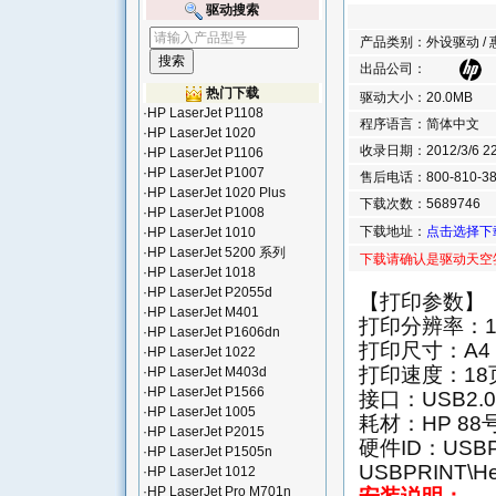
驱动搜索
产品类别：外设驱动 / 
出品公司：
热门下载
驱动大小：20.0MB
·
HP LaserJet P1108
程序语言：简体中文
·
HP LaserJet 1020
收录日期：2012/3/6 22:
·
HP LaserJet P1106
·
HP LaserJet P1007
售后电话：800-810-38
·
HP LaserJet 1020 Plus
下载次数：5689746
·
HP LaserJet P1008
下载地址：
点击选择下
·
HP LaserJet 1010
·
HP LaserJet 5200 系列
下载请确认是驱动天空
·
HP LaserJet 1018
·
HP LaserJet P2055d
【打印参数】
·
HP LaserJet M401
打印分辨率：120
·
HP LaserJet P1606dn
打印尺寸：A4
·
HP LaserJet 1022
打印速度：18
·
HP LaserJet M403d
·
HP LaserJet P1566
接口：USB2.0
·
HP LaserJet 1005
耗材：HP 88
·
HP LaserJet P2015
硬件ID：USBPRI
·
HP LaserJet P1505n
USBPRINT\He
·
HP LaserJet 1012
·
HP LaserJet Pro M701n