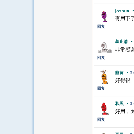
joshua
•
有用下
回复
慕止清
•
非常感
回复
韭黄
•
3
好得很
回复
和黑
•
3
好用，
回复