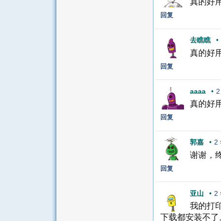
真的好
回复
去瞧瞧
•
真的好
回复
aaaa
•
2
真的好
回复
郭嘉
•
2
谢谢，
回复
亚山
•
2
我的打印机
下载都安装不了