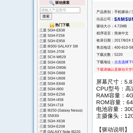
驱动搜索
产品类别：手机驱动 / 三
出品公司：
热门下载
驱动大小：4.72MB
·
三星 SGH-E838
程序语言：简体中文
·
三星 SGH-F258
收录日期：2017/8/24 13
·
三星 SGH-E958
·
三星 I9300 GALAXY SIII
售后电话：400-810-58
·
三星 SGH-J708
下载次数：5220
·
三星 SCH-W629
下载地址：
点击选择下
·
三星 SGH-G608
·
三星 SGH-D908i
下载请确认是驱动天空
·
三星 SGH-D888
·
三星 SGH-U608
屏幕尺寸：5.8英
·
三星 SGH-E848
CPU型号：高通
·
三星 SGH-i900
RAM容量：4G
·
三星 SGH-E258
·
三星 SGH-i458
ROM容量：64
·
三星 SGH-i718
电池容量：300
·
三星 I9250 (Galaxy Nexus)
主摄像头：12
·
三星 S5830i
·
三星 SGH-X638
·
三星 SGH-E208
【驱动说明】
·
三星 GALAXY Note I9220