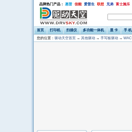
品牌热门产品：
惠普
佳能
爱普生
联想
兄弟
富士施乐
首页
打印机
扫描仪
多功能一体机
显 卡
手 机
您的位置：
驱动天空首页
→
其他驱动
→
手写板驱动
→
WA