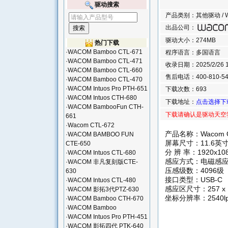
驱动搜索
产品类别：其他驱动 / 
出品公司：
驱动大小：274MB
热门下载
·
WACOM Bamboo CTL-671
程序语言：多国语言
·
WACOM Bamboo CTL-471
收录日期：2025/2/26 19
·
WACOM Bamboo CTL-660
售后电话：400-810-54
·
WACOM Bamboo CTL-470
·
WACOM Intuos Pro PTH-651
下载次数：693
·
WACOM Intuos CTH-680
下载地址：
点击选择下
·
WACOM BambooFun CTH-
下载请确认是驱动天空
661
·
Wacom CTL-672
产品名称：Wacom O
·
WACOM BAMBOO FUN
屏幕尺寸：11.6英
CTE-650
分 辨 率：1920x1
·
WACOM Intuos CTL-680
感应方式：电磁感
·
WACOM 非凡复刻版CTE-
压感级数：4096级
630
接口类型：USB-C
·
WACOM Intuos CTL-480
感应区尺寸：257 x 
·
WACOM 影拓3代PTZ-630
坐标分辨率：2540lp
·
WACOM Bamboo CTH-670
·
WACOM Bamboo
·
WACOM Intuos Pro PTH-451
·
WACOM 影拓四代 PTK-640