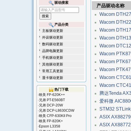
驱动搜索
产品驱动名称
Wacom DTH2
Wacom DTH2
产品分类
Wacom DTH1
主板驱动更新
Wacom DTH1
外设驱动更新
数码驱动更新
Wacom DTC1
品牌电脑更新
Wacom PTK8
手机驱动更新
Wacom PTK6
其他驱动更新
Wacom PTK4
常用工具更新
Wacom CTC6
显卡驱动更新
Wacom CTC4
热门下载
腾达Tenda AX
·
映美 FP-620K++
·
兄弟 PT-E560BT
爱科微 AIC880
·
兄弟 DCP-20W
STM32 STLi
·
兄弟 DCP-L8630CDW
·
映美 CFP-630KII Pro
ASIX AX882
·
映美 FP-820K+
ASIX AX887
·
Epson L3358