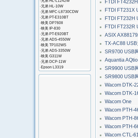
·
兄弟 HL-L1242W
FTDI FT423
·
兄弟 HL-10W
FTDI FT231
·
兄弟 MFC-L8730CDW
·
兄弟 PT-E310BT
FTDI FT232
·
映美 DP760II
FTDI FT232
·
映美 IP-830
·
兄弟 PT-E920BT
ASIX AX881
·
兄弟 ADS-4550W
TX-AC88 U
·
映美 TP102WS
·
兄弟 ADS-3350W
SR9700 US
·
映美 G311W
Aquantia AQt
·
兄弟 DCP-11W
·
Epson L3319
SR9900 US
SR9800 US
Wacom DTK-2
Wacom DTK-1
Wacom One
Wacom PTH-4
Wacom PTH-8
Wacom PTH-6
Wacom CTL-6