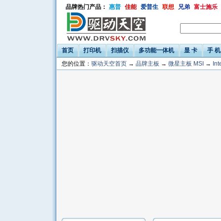
品牌热门产品：
惠普
佳能
爱普生
联想
兄弟
富士施乐
首页
打印机
扫描仪
多功能一体机
显 卡
手 机
您的位置：
驱动天空首页
→
品牌主板
→
微星主板 MSI
→
In