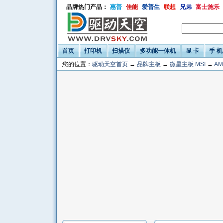
品牌热门产品：
惠普
佳能
爱普生
联想
兄弟
富士施乐
首页
打印机
扫描仪
多功能一体机
显 卡
手 机
您的位置：
驱动天空首页
→
品牌主板
→
微星主板 MSI
→
AM