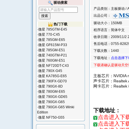
驱动搜索
产品类别：主板驱动 / AMD
出品公司：
驱动大小：150MB
热门下载
·
微星 785GTM-E45
程序语言：简体中文
·
微星 770-C45
收录日期：2009/11/2 23
·
微星 785GM-E65
售后电话：0755-8282
·
微星 GF615M-P33
·
微星 785GM-E51
下载次数：1440
·
微星 740GTM-P21
下载地址：
点击选择下
·
微星 760GM-E51
下载请确认是驱动天空
·
微星 NF720DT-C43
·
微星 790X-G45
主板芯片：NVIDIA nFo
·
微星 KA785G-E65
声卡芯片：Realtek 
·
微星 790FX-GD70
网卡芯片：Realtek 
·
微星 790GX-8D
·
微星 780GM-E65
·
微星 790GX-GD65
·
微星 790GX-G65
·
微星 790GX-G65 Winki
下载地址：
Edition
点击进入下载页
·
微星 NF750-G55
点击进入下载