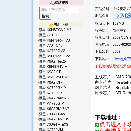
驱动搜索
产品类别：主板驱动 / AMD
出品公司：
驱动大小：189MB
热门下载
·
微星 K9N6PGM2-V2
程序语言：简体中文
·
微星 770T-C35
收录日期：2009/11/2 22
·
微星 K9N Neo-F V3
售后电话：0755-8282
·
微星 770T-C45
·
微星 KA780GM2
下载次数：3009
·
微星 K9N Neo-F V2
下载地址：
点击选择下
·
微星 K9A2 Neo2-F
下载请确认是驱动天空
·
微星 K9N6PGM-V
·
微星 K9A2 CF
主板芯片：AMD 790
·
微星 K9A2VM-F V2
声卡芯片：Realtek 
·
微星 K9A2 CF-F
网卡芯片：Realtek 
·
微星 KA790GX-M
显卡芯片：ATI Rade
·
微星 KA790GX
·
微星 K9A2 Neo2-S
·
微星 KA780G-M
·
微星 K9A2GM-F V2
·
微星 790XT-G45
下载地址：
·
微星 K9A2GM-FDS
点击进入下载页
·
微星 760GTM-E33
点击进入下载
·
微星 KA780VM