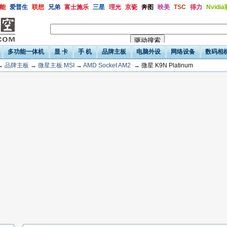
能
爱普生
联想
兄弟
富士施乐
三星
理光
京瓷
奔图
映美
TSC
得力
Nvidi
多功能一体机
显 卡
手 机
品牌主板
电脑外设
网络设备
数码相
→
品牌主板
→
微星主板 MSI
→
AMD Socket AM2
→ 微星 K9N Platinum