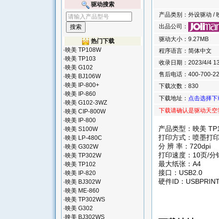
驱动搜索
产品类别：外设驱动 / 映美
出品公司：
驱动大小：9.27MB
热门下载
·
映美 TP108W
程序语言：简体中文
·
映美 TP103
收录日期：2023/4/4 13:
·
映美 G102
售后电话：400-700-22
·
映美 BJ106W
·
映美 IP-800+
下载次数：830
·
映美 IP-860
下载地址：
点击选择下
·
映美 G102-3WZ
下载请确认是驱动天空
·
映美 CIP-800W
·
映美 IP-800
产品类型：映美 TP
·
映美 S100W
打印方式：喷墨打
·
映美 LP-480C
分 辨 率：720dpi
·
映美 G302W
打印速度：10页/分
·
映美 TP302W
最大纸张：A4
·
映美 TP102
接口：USB2.0
·
映美 IP-820
硬件ID：USBPRINT\
·
映美 BJ302W
·
映美 ME-860
·
映美 TP302WS
·
映美 G302
·
映美 BJ302WS