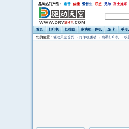
品牌热门产品：
惠普
佳能
爱普生
联想
兄弟
富士施乐
首页
打印机
扫描仪
多功能一体机
显 卡
手 机
您的位置：
驱动天空首页
→
打印机驱动
→
喷墨打印机
→
映美