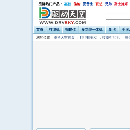
品牌热门产品：
惠普
佳能
爱普生
联想
兄弟
富士施乐
首页
打印机
扫描仪
多功能一体机
显 卡
手 机
您的位置：
驱动天空首页
→
打印机驱动
→
喷墨打印机
→
映美