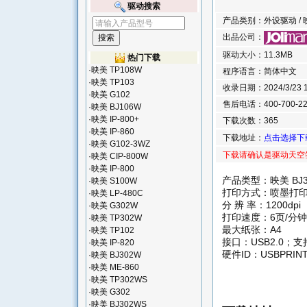
驱动搜索
产品类别：外设驱动 / 映美
出品公司：
驱动大小：11.3MB
热门下载
·
映美 TP108W
程序语言：简体中文
·
映美 TP103
收录日期：2024/3/23 14
·
映美 G102
售后电话：400-700-22
·
映美 BJ106W
·
映美 IP-800+
下载次数：365
·
映美 IP-860
下载地址：
点击选择下
·
映美 G102-3WZ
下载请确认是驱动天空
·
映美 CIP-800W
·
映美 IP-800
产品类型：映美 BJ
·
映美 S100W
打印方式：喷墨打
·
映美 LP-480C
分 辨 率：1200dpi
·
映美 G302W
打印速度：6页/分钟
·
映美 TP302W
最大纸张：A4
·
映美 TP102
接口：USB2.0；
·
映美 IP-820
硬件ID：USBPRINT\
·
映美 BJ302W
·
映美 ME-860
·
映美 TP302WS
·
映美 G302
·
映美 BJ302WS