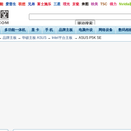
能
爱普生
联想
兄弟
富士施乐
三星
理光
京瓷
奔图
映美
TSC
得力
Nvidi
多功能一体机
显 卡
手 机
品牌主板
电脑外设
网络设备
数码相
→
品牌主板
→
华硕主板 ASUS
→
Intel平台主板
→ ASUS P5K SE