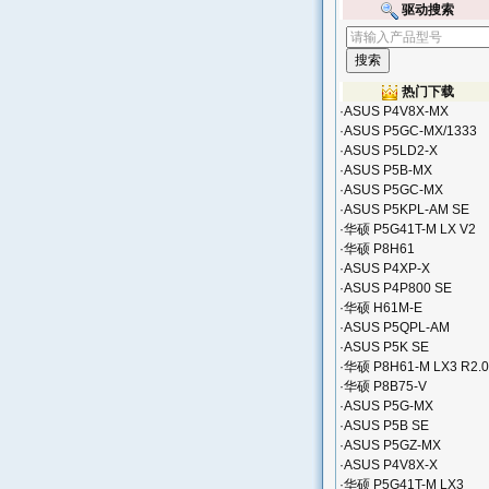
驱动搜索
热门下载
·
ASUS P4V8X-MX
·
ASUS P5GC-MX/1333
·
ASUS P5LD2-X
·
ASUS P5B-MX
·
ASUS P5GC-MX
·
ASUS P5KPL-AM SE
·
华硕 P5G41T-M LX V2
·
华硕 P8H61
·
ASUS P4XP-X
·
ASUS P4P800 SE
·
华硕 H61M-E
·
ASUS P5QPL-AM
·
ASUS P5K SE
·
华硕 P8H61-M LX3 R2.0
·
华硕 P8B75-V
·
ASUS P5G-MX
·
ASUS P5B SE
·
ASUS P5GZ-MX
·
ASUS P4V8X-X
·
华硕 P5G41T-M LX3