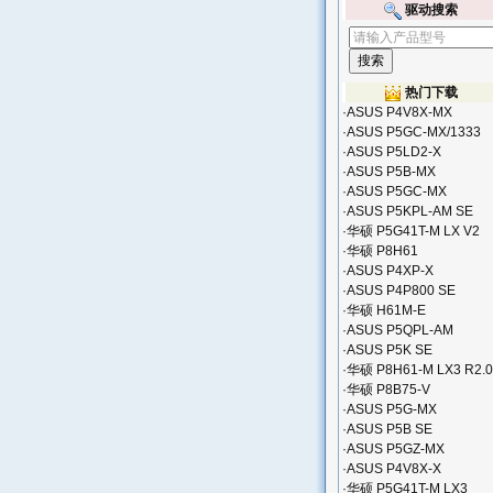
驱动搜索
热门下载
·
ASUS P4V8X-MX
·
ASUS P5GC-MX/1333
·
ASUS P5LD2-X
·
ASUS P5B-MX
·
ASUS P5GC-MX
·
ASUS P5KPL-AM SE
·
华硕 P5G41T-M LX V2
·
华硕 P8H61
·
ASUS P4XP-X
·
ASUS P4P800 SE
·
华硕 H61M-E
·
ASUS P5QPL-AM
·
ASUS P5K SE
·
华硕 P8H61-M LX3 R2.0
·
华硕 P8B75-V
·
ASUS P5G-MX
·
ASUS P5B SE
·
ASUS P5GZ-MX
·
ASUS P4V8X-X
·
华硕 P5G41T-M LX3