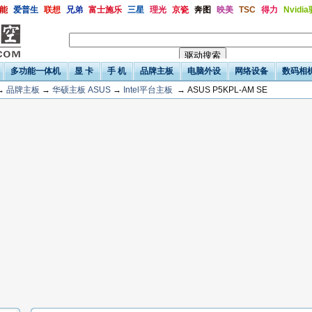
能
爱普生
联想
兄弟
富士施乐
三星
理光
京瓷
奔图
映美
TSC
得力
Nvidi
多功能一体机
显 卡
手 机
品牌主板
电脑外设
网络设备
数码相
→
品牌主板
→
华硕主板 ASUS
→
Intel平台主板
→ ASUS P5KPL-AM SE