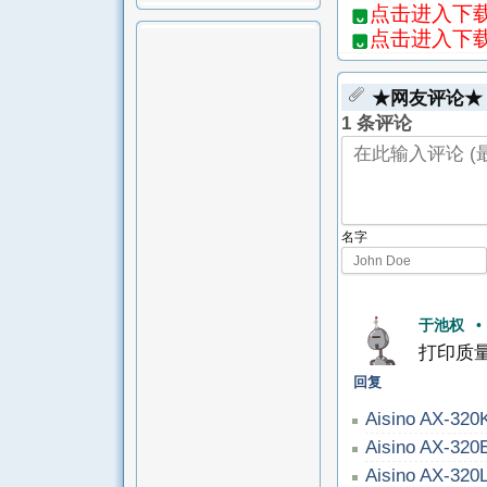
点击进入下载页
点击进入下载页
★网友评论★
1 条评论
名字
于池权
•
打印质量
回复
Aisino AX-320
Aisino AX-320
Aisino AX-320