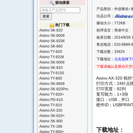
驱动搜索
产品类别：外设驱动 / 航天
出品公司：
驱动大小：772KB
热门下载
·
Aisino SK-820
程序语言：简体中文
·
Aisino SK-800II
收录日期：2014/9/26 17
·
Aisino SK-820II
售后电话：010-8889-6
·
Aisino SK-860
·
Aisino TY-820
下载次数：33424
·
Aisino TY-820II
下载地址：
点击选择下
·
Aisino SK-600II
下载请确认是驱动天空
·
Aisino SK-810
·
Aisino TY-6150
Aisino AX-320
·
Aisino TY-800
打印方式：24针点
·
Aisino SK-860II
打印宽度：82列
·
Aisino SK-820Pro
复写能力：1+3份
·
Aisino TY-820+
接口：USB，并口
·
Aisino PD-610
硬件ID：USBPRINT\A
·
Aisino TY-810
·
Aisino AX-320
·
Aisino SK-820+
·
Aisino SK-800
·
Aisino TX-186
下载地址：
·
Aisino TY-800+