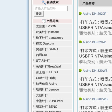
驱动搜索
产品名称
Aisino DH-202JP
产品分类
·打印方式：喷墨式
爱普生 EPSON
USBPRINT\Aisino
映美针打jolimark
驱动类别：
航天信息
松下针打 panasonic
Aisino DH-320W
得实 Dascom
实达针打 START
·打印方式：喷墨式
四通OKI
USBPRINT\Aisin
STAR针打
驱动类别：
航天信息
长城针打GreatWall
Aisino DH-320WS
富士通 FUJITSU
OKI针式打印机
·打印方式：喷墨式
航天信息 Aisino
USBPRINT\Aisino
联想针打 Lenovo
驱动类别：
航天信息
其他针打
Aisino DH-202WS
中盈针打 ZONEWIN
明基针打 BENQ
·打印方式：喷墨式