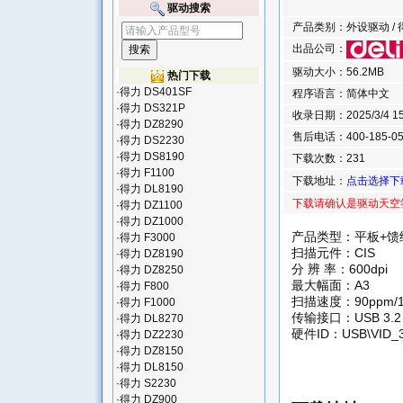
驱动搜索
产品类别：外设驱动 / 得
出品公司：
驱动大小：56.2MB
热门下载
·
得力 DS401SF
程序语言：简体中文
·
得力 DS321P
收录日期：2025/3/4 15:
·
得力 DZ8290
售后电话：400-185-05
·
得力 DS2230
·
得力 DS8190
下载次数：231
·
得力 F1100
下载地址：
点击选择下
·
得力 DL8190
下载请确认是驱动天空
·
得力 DZ1100
·
得力 DZ1000
产品类型：平板+馈
·
得力 F3000
扫描元件：CIS
·
得力 DZ8190
分 辨 率：600dpi
·
得力 DZ8250
最大幅面：A3
·
得力 F800
扫描速度：90ppm/1
·
得力 F1000
传输接口：USB 3.2
·
得力 DL8270
硬件ID：USB\VID_3
·
得力 DZ2230
·
得力 DZ8150
·
得力 DL8150
·
得力 S2230
·
得力 DZ900