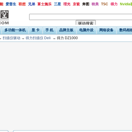
能
爱普生
联想
兄弟
富士施乐
三星
理光
京瓷
奔图
映美
TSC
得力
Nvidi
多功能一体机
显 卡
手 机
品牌主板
电脑外设
网络设备
数码相
→
扫描仪驱动
→
得力扫描仪 Deli
→ 得力 DZ1000