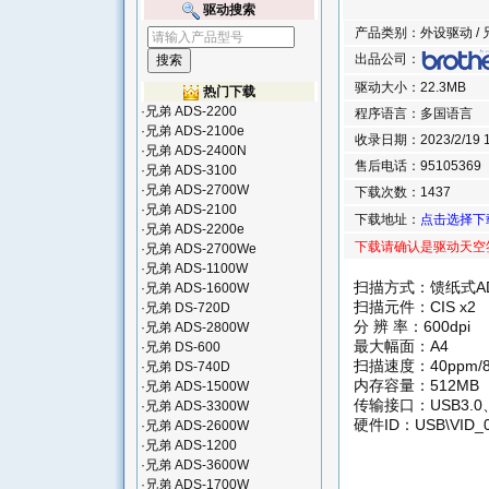
驱动搜索
产品类别：外设驱动 / 兄弟
出品公司：
驱动大小：22.3MB
热门下载
·
兄弟 ADS-2200
程序语言：多国语言
·
兄弟 ADS-2100e
收录日期：2023/2/19 16
·
兄弟 ADS-2400N
售后电话：95105369
·
兄弟 ADS-3100
·
兄弟 ADS-2700W
下载次数：1437
·
兄弟 ADS-2100
下载地址：
点击选择下
·
兄弟 ADS-2200e
下载请确认是驱动天空
·
兄弟 ADS-2700We
·
兄弟 ADS-1100W
扫描方式：馈纸式A
·
兄弟 ADS-1600W
扫描元件：CIS x2
·
兄弟 DS-720D
分 辨 率：600dpi
·
兄弟 ADS-2800W
最大幅面：A4
·
兄弟 DS-600
扫描速度：40ppm/8
·
兄弟 DS-740D
内存容量：512MB
·
兄弟 ADS-1500W
传输接口：USB3.
·
兄弟 ADS-3300W
硬件ID：USB\VID_0
·
兄弟 ADS-2600W
·
兄弟 ADS-1200
·
兄弟 ADS-3600W
·
兄弟 ADS-1700W