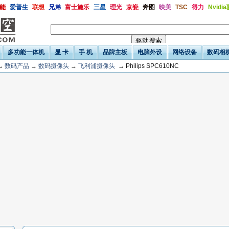
能
爱普生
联想
兄弟
富士施乐
三星
理光
京瓷
奔图
映美
TSC
得力
Nvidi
多功能一体机
显 卡
手 机
品牌主板
电脑外设
网络设备
数码相
→
数码产品
→
数码摄像头
→
飞利浦摄像头
→ Philips SPC610NC