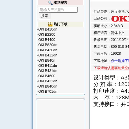
驱动搜索
产品类别：外设驱动 / 
出品公司：
热门下载
驱动大小：2.84MB
·
OKI B410dn
程序语言：简体中文
·
OKI B2200
·
OKI B4400
收录日期：2011/10/24 2
·
OKI B820dn
售后电话：800-810-84
·
OKI B430dn
下载次数：19028
·
OKI B412dn
·
OKI B840n
下载地址：
点击选择下
·
OKI B411dn
下载请确认是驱动天空
·
OKI B431dn
·
OKI B4600
设计类型：A
·
OKI B432dn
分 辨 率：1200d
·
OKI B840dn
打印速度：A4:4
·
OKI B701dn
内 存：128M
支持接口：并口