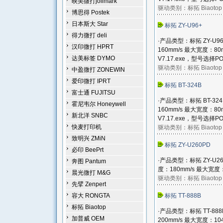
映美微打jolimark
驱动类别：
标拓 Biaotop
博思得 Postek
日本斯大 Star
标拓 ZY-U96+
得力微打 deli
·产品类型：标拓 ZY-U9
汉印微打 HPRT
160mm/s 最大宽度：80
达美标签 DYMO
V7.17.exe，型号选择POS
驱动类别：
标拓 Biaotop
中盈微打 ZONEWIN
爱印微打 IPRT
标拓 BT-324B
富士通 FUJITSU
·产品类型：标拓 BT-32
霍尼韦尔 Honeywell
160mm/s 最大宽度：80
新北洋 SNBC
V7.17.exe，型号选择POS
快麦打印机
驱动类别：
标拓 Biaotop
致明兴 ZMiN
标拓 ZY-U260PD
必印 BeePrt
·产品类型：标拓 ZY-U2
奔图 Pantum
度：180mm/s 最大宽度：7
晨光微打 M&G
驱动类别：
标拓 Biaotop
先擘 Zenpert
容大 RONGTA
标拓 TT-888B
标拓 Biaotop
·产品类型：标拓 TT-88
加普威 OEM
200mm/s 最大宽度：10