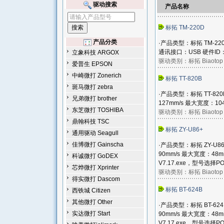
驱动搜索
产品名称
标拓 TM-220D
产品分类
·产品类型：标拓 TM-22
通讯接口：USB 硬件ID：USB
立象科技 ARGOX
驱动类别：
标拓 Biaotop
爱普生 EPSON
中崎微打 Zonerich
标拓 TT-820B
斑马微打 zebra
·产品类型：标拓 TT-82
兄弟微打 brother
127mm/s 最大宽度：10
东芝微打 TOSHIBA
驱动类别：
标拓 Biaotop
鼎翰科技 TSC
标拓 ZY-U86+
通用驱动 Seagull
佳博微打 Gainscha
·产品类型：标拓 ZY-U8
90mm/s 最大宽度：48m
科诚微打 GoDEX
V7.17.exe，型号选择POS
芯烨微打 Xprinter
驱动类别：
标拓 Biaotop
得实微打 Dascom
标拓 BT-624B
西铁城 Citizen
其他微打 Other
·产品类型：标拓 BT-62
实达微打 Start
90mm/s 最大宽度：48m
V7.17.exe，型号选择POS