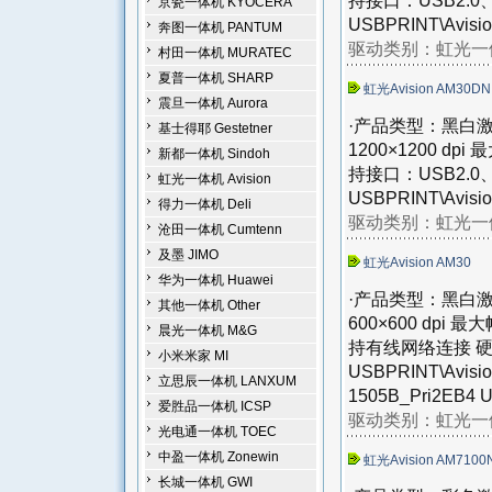
持接口：USB2.
京瓷一体机 KYOCERA
USBPRINT\Avisi
奔图一体机 PANTUM
驱动类别：
虹光一体
村田一体机 MURATEC
夏普一体机 SHARP
虹光Avision AM30D
震旦一体机 Aurora
·产品类型：黑白激
基士得耶 Gestetner
1200×1200 d
新都一体机 Sindoh
持接口：USB2.
虹光一体机 Avision
USBPRINT\Avisi
得力一体机 Deli
驱动类别：
虹光一体
沧田一体机 Cumtenn
及墨 JIMO
虹光Avision AM30
华为一体机 Huawei
·产品类型：黑白激
其他一体机 Other
600×600 dpi
晨光一体机 M&G
持有线网络连接 硬
小米米家 MI
USBPRINT\Avisio
立思辰一体机 LANXUM
1505B_Pri2EB4 U
爱胜品一体机 ICSP
驱动类别：
虹光一体
光电通一体机 TOEC
中盈一体机 Zonewin
虹光Avision AM7100
长城一体机 GWI