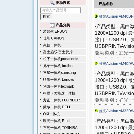
驱动搜索
产品名称
虹光Avision AM40D
产品分类
·产品类型：黑白激
爱普生 EPSON
1200×1200 d
佳能 CANON
接口：USB2.0
惠普一体机
USBPRINT\Avisi
富士施乐/富士胶片
驱动类别：
虹光一体
松下一体机panasonic
虹光Avision AM40D
兄弟一体机 brother
三星一体机samsung
·产品类型：黑白激
联想一体机 Lenovo
1200×1200 d
接口：USB2.0
利盟一体机lexmark
USBPRINT\Avisi
柯尼卡美能达一体机
驱动类别：
虹光一体
方正一体机 FOUNDER
戴尔一体机 DELL
虹光Avision AM32D
OKI一体机
·产品类型：黑白激
理光一体机 Ricoh
1200×1200 d
东芝一体机 TOSHIBA