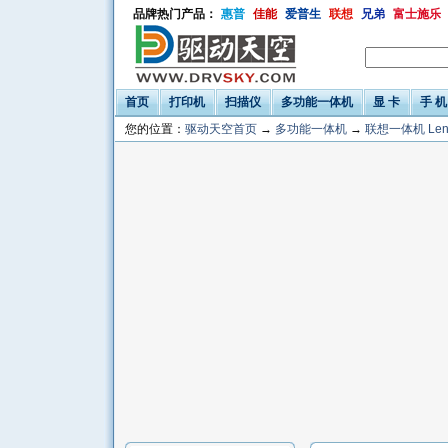
品牌热门产品：
惠普
佳能
爱普生
联想
兄弟
富士施乐
首页
打印机
扫描仪
多功能一体机
显 卡
手 机
您的位置：
驱动天空首页
→
多功能一体机
→
联想一体机 Len