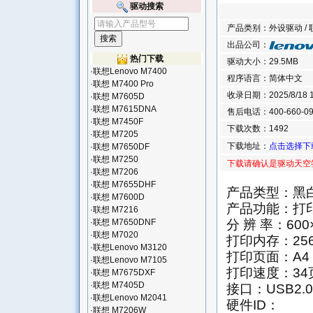
驱动搜索
产品类别：外设驱动 / 联
出品公司：
热门下载
驱动大小：29.5MB
·
联想Lenovo M7400
程序语言：简体中文
·
联想 M7400 Pro
收录日期：2025/8/18 15
·
联想 M7605D
·
联想 M7615DNA
售后电话：400-660-09
·
联想 M7450F
下载次数：1492
·
联想 M7205
下载地址：
点击选择下
·
联想 M7650DF
·
联想 M7250
下载请确认是驱动天空
·
联想 M7206
·
联想 M7655DHF
产品类型：黑
·
联想 M7600D
产品功能：打印
·
联想 M7216
分 辨 率：600×
·
联想 M7650DNF
·
联想 M7020
打印内存：25
·
联想Lenovo M3120
打印页面：A4
·
联想Lenovo M7105
打印速度：34
·
联想 M7675DXF
·
联想 M7405D
接口：USB2
·
联想Lenovo M2041
硬件ID：
·
联想 M7206W