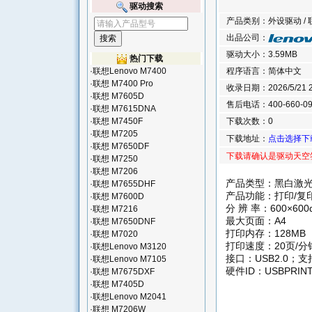
驱动搜索
产品类别：外设驱动 / 联
出品公司：
驱动大小：3.59MB
热门下载
·
联想Lenovo M7400
程序语言：简体中文
·
联想 M7400 Pro
收录日期：2026/5/21 21
·
联想 M7605D
售后电话：400-660-09
·
联想 M7615DNA
·
联想 M7450F
下载次数：0
·
联想 M7205
下载地址：
点击选择下
·
联想 M7650DF
下载请确认是驱动天空
·
联想 M7250
·
联想 M7206
产品类型：黑白激
·
联想 M7655DHF
产品功能：打印/复
·
联想 M7600D
分 辨 率：600×600d
·
联想 M7216
最大页面：A4
·
联想 M7650DNF
打印内存：128MB
·
联想 M7020
打印速度：20页/分
·
联想Lenovo M3120
接口：USB2.0；
·
联想Lenovo M7105
硬件ID：USBPRINT
·
联想 M7675DXF
·
联想 M7405D
·
联想Lenovo M2041
·
联想 M7206W