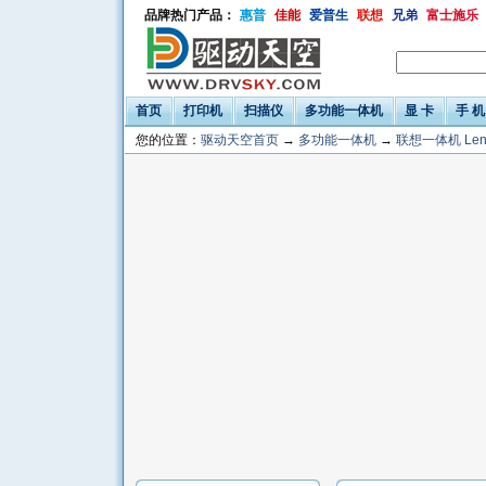
品牌热门产品：
惠普
佳能
爱普生
联想
兄弟
富士施乐
首页
打印机
扫描仪
多功能一体机
显 卡
手 机
您的位置：
驱动天空首页
→
多功能一体机
→
联想一体机 Len