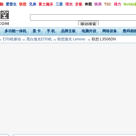
能
爱普生
联想
兄弟
富士施乐
三星
理光
京瓷
奔图
映美
TSC
得力
Nvidi
多功能一体机
显 卡
手 机
品牌主板
电脑外设
网络设备
数码相
→
打印机驱动
→
黑白激光打印机
→
联想激光 Lenovo
→ 联想 L3506DN