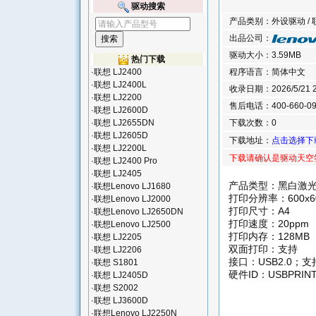
驱动搜索
产品类别：外设驱动 / 联
出品公司：
驱动大小：3.59MB
热门下载
·
联想 LJ2400
程序语言：简体中文
·
联想 LJ2400L
收录日期：2026/5/21 21
·
联想 LJ2200
售后电话：400-660-09
·
联想 LJ2600D
·
联想 LJ2655DN
下载次数：0
·
联想 LJ2605D
下载地址：
点击选择下
·
联想 LJ2200L
下载请确认是驱动天空
·
联想 LJ2400 Pro
·
联想 LJ2405
产品类型：黑白激
·
联想Lenovo LJ1680
打印分辨率：600x60
·
联想Lenovo LJ2000
打印尺寸：A4
·
联想Lenovo LJ2650DN
打印速度：20ppm
·
联想Lenovo LJ2500
打印内存：128MB
·
联想 LJ2205
双面打印：支持
·
联想 LJ2206
接口：USB2.0；
·
联想 S1801
硬件ID：USBPRINT
·
联想 LJ2405D
·
联想 S2002
·
联想 LJ3600D
·
联想Lenovo LJ2250N