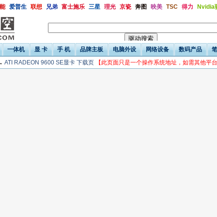
能
爱普生
联想
兄弟
富士施乐
三星
理光
京瓷
奔图
映美
TSC
得力
Nvidi
一体机
显 卡
手 机
品牌主板
电脑外设
网络设备
数码产品
→
ATI RADEON 9600 SE显卡 下载页
【此页面只是一个操作系统地址，如需其他平