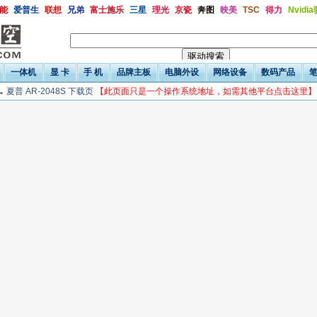
能
爱普生
联想
兄弟
富士施乐
三星
理光
京瓷
奔图
映美
TSC
得力
Nvidi
一体机
显 卡
手 机
品牌主板
电脑外设
网络设备
数码产品
→
夏普 AR-2048S 下载页
【此页面只是一个操作系统地址，如需其他平台点击这里】