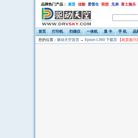
品牌热门产品：
惠普
佳能
爱普生
联想
兄弟
富士施乐
首页
打印机
扫描仪
一体机
显 卡
手 机
品
您的位置：
驱动天空首页
→
Epson L360 下载页
【此页面只