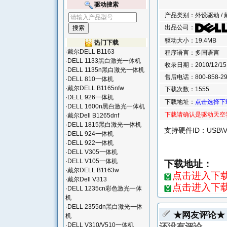
驱动搜索
产品类别：外设驱动 / 
出品公司：
驱动大小：19.4MB
热门下载
·
戴尔DELL B1163
程序语言：多国语言
·
DELL 1133黑白激光一体机
收录日期：2010/12/15 1
·
DELL 1135n黑白激光一体机
售后电话：800-858-29
·
DELL 810一体机
·
戴尔DELL B1165nfw
下载次数：1555
·
DELL 926一体机
下载地址：
点击选择下
·
DELL 1600n黑白激光一体机
下载请确认是驱动天空
·
戴尔Dell B1265dnf
·
DELL 1815黑白激光一体机
支持硬件ID：USB\Vid
·
DELL 924一体机
·
DELL 922一体机
·
DELL V305一体机
·
DELL V105一体机
下载地址：
·
戴尔DELL B1163w
点击进入下载页
·
戴尔Dell V313
点击进入下载
·
DELL 1235cn彩色激光一体
机
·
DELL 2355dn黑白激光一体
★网友评论★
机
·
DELL V310/V510一体机
还没有评论