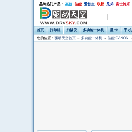
品牌热门产品：
惠普
佳能
爱普生
联想
兄弟
富士施乐
首页
打印机
扫描仪
多功能一体机
显 卡
手 机
您的位置：
驱动天空首页
→
多功能一体机
→
佳能 CANON
→