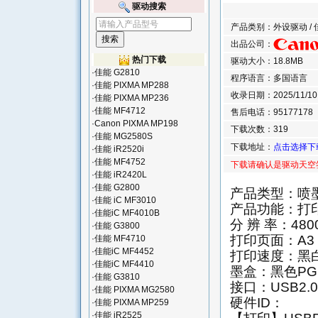
驱动搜索
产品类别：外设驱动 / 佳
出品公司：
热门下载
驱动大小：18.8MB
·
佳能 G2810
程序语言：多国语言
·
佳能 PIXMA MP288
收录日期：2025/11/10 1
·
佳能 PIXMA MP236
·
佳能 MF4712
售后电话：95177178
·
Canon PIXMA MP198
下载次数：319
·
佳能 MG2580S
下载地址：
点击选择下
·
佳能 iR2520i
·
佳能 MF4752
下载请确认是驱动天空
·
佳能 iR2420L
·
佳能 G2800
产品类型：喷
·
佳能 iC MF3010
产品功能：打印
·
佳能iC MF4010B
分 辨 率：4800
·
佳能 G3800
打印页面：A3
·
佳能 MF4710
·
佳能iC MF4452
打印速度：黑白1
·
佳能iC MF4410
墨盒：黑色PGI-
·
佳能 G3810
接口：USB2
·
佳能 PIXMA MG2580
硬件ID：
·
佳能 PIXMA MP259
·
佳能 iR2525