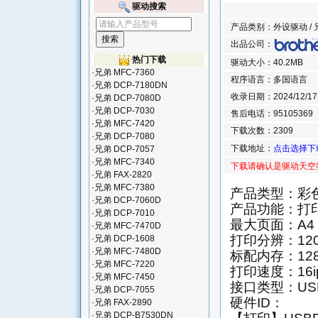
驱动搜索
产品类别：外设驱动 / 兄弟
出品公司：
热门下载
驱动大小：40.2MB
·
兄弟 MFC-7360
程序语言：多国语言
·
兄弟 DCP-7180DN
收录日期：2024/12/17 1
·
兄弟 DCP-7080D
·
兄弟 DCP-7030
售后电话：95105369
·
兄弟 MFC-7420
下载次数：2309
·
兄弟 DCP-7080
下载地址：
点击选择下
·
兄弟 DCP-7057
·
兄弟 MFC-7340
下载请确认是驱动天空
·
兄弟 FAX-2820
·
兄弟 MFC-7380
产品类型：彩
·
兄弟 DCP-7060D
产品功能：打印
·
兄弟 DCP-7010
最大页面：A4
·
兄弟 MFC-7470D
打印分辨：1200
·
兄弟 DCP-1608
·
兄弟 MFC-7480D
标配内存：12
·
兄弟 MFC-7220
打印速度：16i
·
兄弟 MFC-7450
接口类型：US
·
兄弟 DCP-7055
硬件ID：
·
兄弟 FAX-2890
·
兄弟 DCP-B7530DN