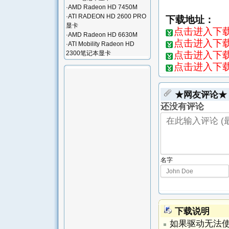
·
AMD Radeon HD 7450M
·
ATI RADEON HD 2600 PRO
下载地址：
显卡
点击进入下载页
·
AMD Radeon HD 6630M
点击进入下载页-
·
ATI Mobility Radeon HD
点击进入下载页
2300笔记本显卡
点击进入下载页-
★网友评论★
还没有评论
名字
下载说明
如果驱动无法