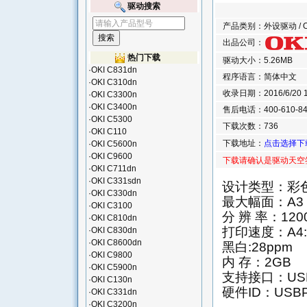
驱动搜索
产品类别：外设驱动 / 
出品公司：
热门下载
驱动大小：5.26MB
·
OKI C831dn
程序语言：简体中文
·
OKI C310dn
收录日期：2016/6/20 14
·
OKI C3300n
·
OKI C3400n
售后电话：400-610-84
·
OKI C5300
下载次数：736
·
OKI C110
下载地址：
点击选择下
·
OKI C5600n
·
OKI C9600
下载请确认是驱动天空
·
OKI C711dn
·
OKI C331sdn
设计类型：彩
·
OKI C330dn
最大幅面：A3
·
OKI C3100
分 辨 率：1200
·
OKI C810dn
打印速度：A4: 彩
·
OKI C830dn
·
OKI C8600dn
黑白:28ppm
·
OKI C9800
内 存：2GB
·
OKI C5900n
支持接口：US
·
OKI C130n
硬件ID：USBPR
·
OKI C331dn
·
OKI C3200n