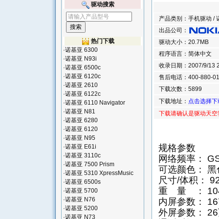
驱动搜索
产品类别：手机驱动 / 诺
出品公司：
热门下载
驱动大小：20.7MB
·
诺基亚 6300
程序语言：简体中文
·
诺基亚 N93i
收录日期：2007/9/13 20
·
诺基亚 6500c
·
诺基亚 6120c
售后电话：400-880-01
·
诺基亚 2610
下载次数：5899
·
诺基亚 6122c
下载地址：
点击选择下
·
诺基亚 6110 Navigator
·
诺基亚 N81
下载请确认是驱动天空
·
诺基亚 6280
·
诺基亚 6120
·
诺基亚 N95
规格参数
·
诺基亚 E61i
·
诺基亚 3110c
网络频率： GSM
·
诺基亚 7500 Prism
可选颜色： 
·
诺基亚 5310 XpressMusic
尺寸/体积： 9
·
诺基亚 6500s
重 量 ： 10
·
诺基亚 5700
·
诺基亚 N76
内屏参数： 16
·
诺基亚 5200
外屏参数： 2
·
诺基亚 N73