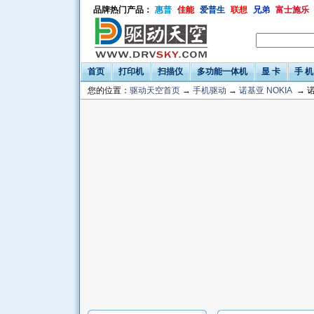
品牌热门产品：
惠普
佳能
爱普生
联想
兄弟
富士施乐
首页
打印机
扫描仪
多功能一体机
显 卡
手 机
您的位置：
驱动天空首页
→
手机驱动
→
诺基亚 NOKIA
→ 诺