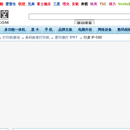
能
爱普生
联想
兄弟
富士施乐
三星
理光
京瓷
奔图
映美
TSC
得力
Nvidi
多功能一体机
显 卡
手 机
品牌主板
电脑外设
网络设备
数码相
→
打印机驱动
→
条码标签打印机
→
爱印微打 IPRT
→ 印麦 IP-598