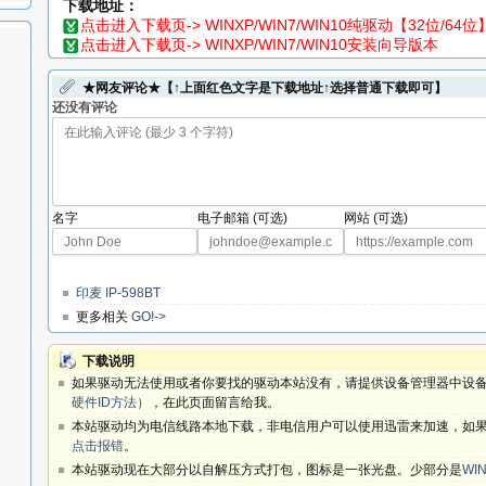
下载地址：
点击进入下载页-> WINXP/WIN7/WIN10纯驱动【32位/64位
点击进入下载页-> WINXP/WIN7/WIN10安装向导版本
★网友评论★【↑上面红色文字是下载地址↑选择普通下载即可】
还没有评论
名字
电子邮箱 (可选)
网站 (可选)
印麦 IP-598BT
更多相关
GO!->
下载说明
如果驱动无法使用或者你要找的驱动本站没有，请提供设备管理器中设备
硬件ID方法）
，在此页面留言给我。
本站驱动均为电信线路本地下载，非电信用户可以使用迅雷来加速，如果
点击报错
。
本站驱动现在大部分以自解压方式打包，图标是一张光盘。少部分是
WIN