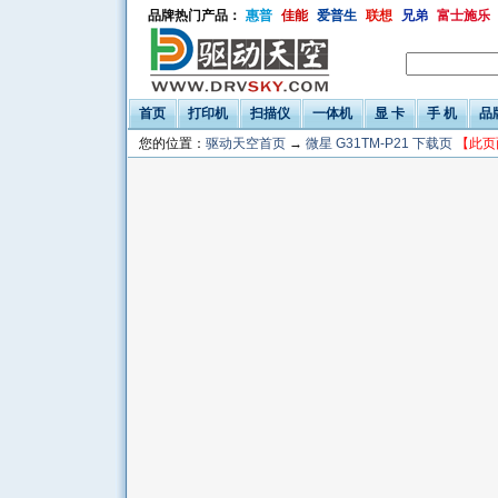
品牌热门产品：
惠普
佳能
爱普生
联想
兄弟
富士施乐
首页
打印机
扫描仪
一体机
显 卡
手 机
品
您的位置：
驱动天空首页
→
微星 G31TM-P21 下载页
【此页