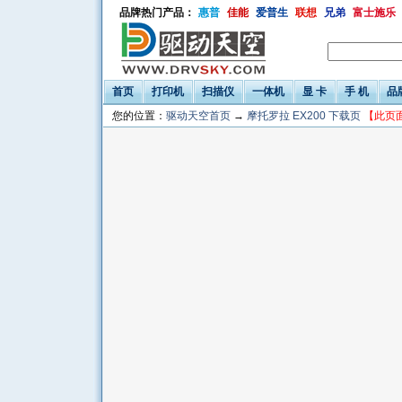
品牌热门产品：
惠普
佳能
爱普生
联想
兄弟
富士施乐
首页
打印机
扫描仪
一体机
显 卡
手 机
品
您的位置：
驱动天空首页
→
摩托罗拉 EX200 下载页
【此页