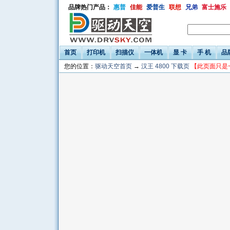
品牌热门产品：
惠普
佳能
爱普生
联想
兄弟
富士施乐
首页
打印机
扫描仪
一体机
显 卡
手 机
品
您的位置：
驱动天空首页
→
汉王 4800 下载页
【此页面只是