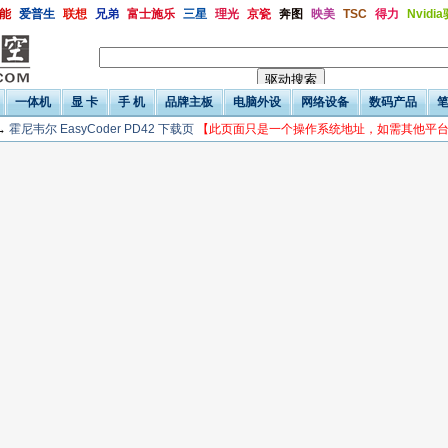
能
爱普生
联想
兄弟
富士施乐
三星
理光
京瓷
奔图
映美
TSC
得力
Nvidi
一体机
显 卡
手 机
品牌主板
电脑外设
网络设备
数码产品
→
霍尼韦尔 EasyCoder PD42 下载页
【此页面只是一个操作系统地址，如需其他平