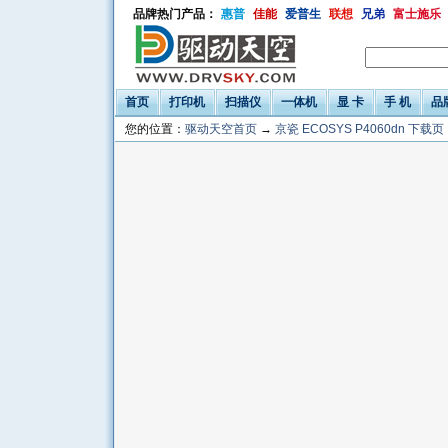
品牌热门产品：
惠普
佳能
爱普生
联想
兄弟
富士施乐
首页
打印机
扫描仪
一体机
显 卡
手 机
品
您的位置：
驱动天空首页
→
京瓷 ECOSYS P4060dn 下载页