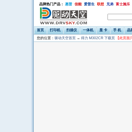
品牌热门产品：
惠普
佳能
爱普生
联想
兄弟
富士施乐
首页
打印机
扫描仪
一体机
显 卡
手 机
品
您的位置：
驱动天空首页
→
得力 M302CR 下载页
【此页面