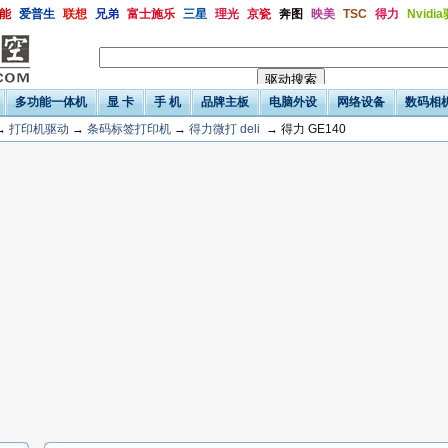
能
爱普生
联想
兄弟
富士施乐
三星
理光
京瓷
奔图
映美
TSC
得力
Nvidi
多功能一体机
显 卡
手 机
品牌主板
电脑外设
网络设备
数码相
→
打印机驱动
→
条码标签打印机
→
得力微打 deli
→ 得力 GE140